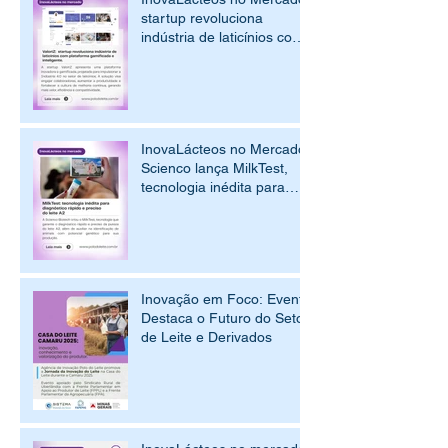
startup revoluciona
indústria de laticínios com
plataforma gamificada e
inteligente
InovaLácteos no Mercado:
Scienco lança MilkTest,
tecnologia inédita para
diagnóstico rápido e
preciso do leite A2
Inovação em Foco: Evento
Destaca o Futuro do Setor
de Leite e Derivados