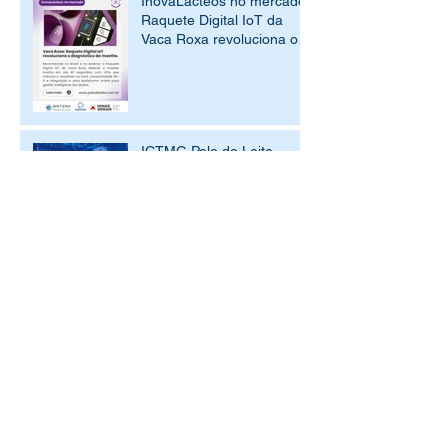
InovaLácteos no mercado:
Raquete Digital IoT da
Vaca Roxa revoluciona o
diagnóstico da mastite
ICTMG Polo do Leite
assina Termo de Outorga
em parceria com a
Embrapa Gado de Leite
POLO DO LEITE
apresenta soluções
tecnológicas e serviços de
inovação para o setor
lácteo na FORLAC 2025
Sistema InovaLácteos
inicia mais um ciclo