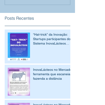
Posts Recentes
“Hat-trick” da Inovação:
Startups participantes do
Sistema InovaLácteos
conquistam BNDES,
Fiemg e o topo do South
Summit 2026
InovaLácteos no Mercado:
ferramenta que escaneia a
fazenda a distância
InovaLácteos no Mercado: