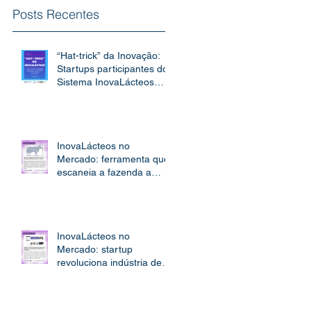
Posts Recentes
“Hat-trick” da Inovação:
Startups participantes do
Sistema InovaLácteos
conquistam BNDES,
Fiemg e o topo do South
Summit 2026
InovaLácteos no
Mercado: ferramenta que
escaneia a fazenda a
distância
InovaLácteos no
Mercado: startup
revoluciona indústria de
laticínios com plataforma
gamificada e inteligente