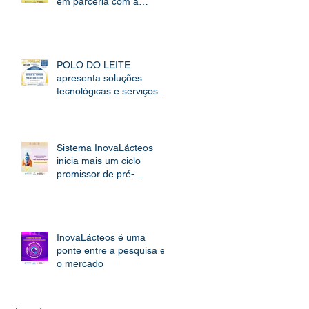
em parceria com a
Embrapa Gado de Leite
POLO DO LEITE
apresenta soluções
tecnológicas e serviços de
inovação para o setor
lácteo na FORLAC 2025
Sistema InovaLácteos
inicia mais um ciclo
promissor de pré-
aceleração
InovaLácteos é uma
ponte entre a pesquisa e
o mercado