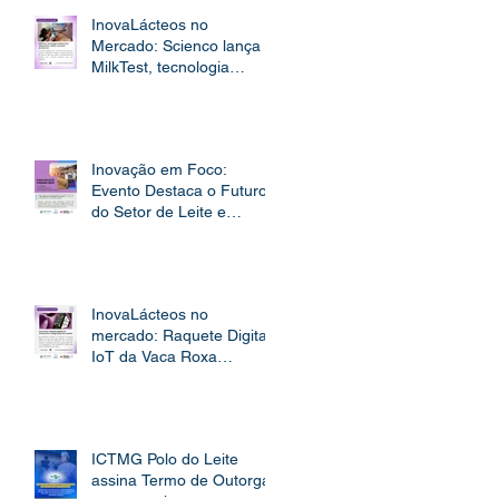
InovaLácteos no
Mercado: Scienco lança
MilkTest, tecnologia
inédita para diagnóstico
rápido e preciso do leite
A2
Inovação em Foco:
Evento Destaca o Futuro
do Setor de Leite e
Derivados
InovaLácteos no
mercado: Raquete Digital
IoT da Vaca Roxa
revoluciona o diagnóstico
da mastite
ICTMG Polo do Leite
assina Termo de Outorga